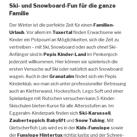
Ski- und Snowboard-Fun für die ganze
Familie
Der Winter ist die perfekte Zeit für einen
Familien-
Urlaub
. Vor allem im
Tuxertal
finden Erwachsene wie
Kinder ein Potpourri an Möglichkeiten, sich die Zeit zu
vertreiben – mit Ski, Snowboard oder auch ohne! Ski-
Anfänger sind in
Pepis Kinder-Land
im Penkenjoch
jederzeit willkommen. Hier können sie spielerisch die
ersten Versuche auf Ski oder natürlich auch Snowboard
wagen. Auch in der
Granatalm
findet sich ein Pepis
Kinderklub, wo man sich unter professioneller Betreuung
auch an Kletterwand, Hockeytisch, Lego Soft und einer
Spielanlage mit Rutschen versuchen kann.5 Kinder-
Skischulen bieten Kurse für alle Altersstufen an. Im
Eggeralm-Kinderpark finden sich
Ski-Karussell
,
Zauberteppich
,
Babylift
und
Snow Tubing
. Mit
Gletscherfloh Luis wird es in der
Kids-Funslope
sowie
der
Funslope Hintertux
richtig lustig und der Schnee-