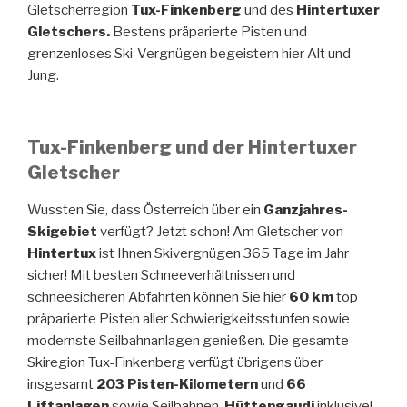
Gletscherregion
Tux-Finkenberg
und des
Hintertuxer
Gletschers.
Bestens präparierte Pisten und
grenzenloses Ski-Vergnügen begeistern hier Alt und
Jung.
Tux-Finkenberg und der Hintertuxer
Gletscher
Wussten Sie, dass Österreich über ein
Ganzjahres-
Skigebiet
verfügt? Jetzt schon! Am Gletscher von
Hintertux
ist Ihnen Skivergnügen 365 Tage im Jahr
sicher! Mit besten Schneeverhältnissen und
schneesicheren Abfahrten können Sie hier
60 km
top
präparierte Pisten aller Schwierigkeitsstunfen sowie
modernste Seilbahnanlagen genießen. Die gesamte
Skiregion Tux-Finkenberg verfügt übrigens über
insgesamt
203 Pisten-Kilometern
und
66
Liftanlagen
sowie Seilbahnen.
Hüttengaudi
inklusive!