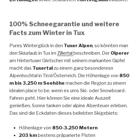
100% Schneegarantie und weitere
Facts zum Winter in Tux
Pures Winterglück in den
Tuxer Alpen
, so könnten man
den Skiurlaub in Tux im
Zillertal
beschreiben. Der
Olperer
am Hintertuxer Gletscher mit seinem markanten Gipfel
macht das
Tuxertal
zu einem ganz besonderesn
Alpenhochtal in Tirol/Österreich. Die Höhenlage von
850
m bis 3.250 m Seehöhe
machen die Region zu einem
idealen place to be, wenn es ums Ski- oder Snowboard-
Fahren geht. Hier können Sie eine ideale Auszeit
genießen, Sonne tanken oder alpine Abenteuer erleben.
Das sind die Eckdaten dieses beliebten Skigebiets:
Höhenlage von
850-3.250 Metern
203 km
bestens präparierte Pisten