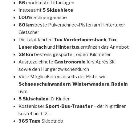
66
modernste Liftanlagen
Insgesamt
5 Skigebiete
100%
Schneegarantie
60 km
beste Pulverschnee-Pisten am Hintertuxer
Gletscher
Die Talabfahrten
Tux-Vorderlanersbach
,
Tux-
Lanersbach
und
Hintertux
ergänzen das Angebot
28 km
bestens gespurte Loipen-Kilometer
Ausgezeichnete
Gastronomie
fürs Après Ski
sowie den Hunger zwischendurch
Viele Möglichkeiten abseits der Piste, wie
Schneeschuhwandern
,
Winterwandern
,
Rodeln
uvm.
5 Skischulen
für Kinder
Kostenloser
Sport-Bus-Transfer
– der Nightliner
kostet nur € 2,-
365 Tage
Skibetrieb