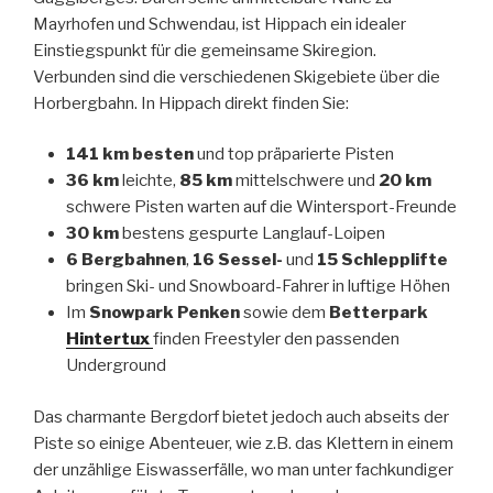
Mayrhofen und Schwendau, ist Hippach ein idealer
Einstiegspunkt für die gemeinsame Skiregion.
Verbunden sind die verschiedenen Skigebiete über die
Horbergbahn. In Hippach direkt finden Sie:
141 km besten
und top präparierte Pisten
36 km
leichte,
85 km
mittelschwere und
20 km
schwere Pisten warten auf die Wintersport-Freunde
30 km
bestens gespurte Langlauf-Loipen
6 Bergbahnen
,
16 Sessel-
und
15 Schlepplifte
bringen Ski- und Snowboard-Fahrer in luftige Höhen
Im
Snowpark Penken
sowie dem
Betterpark
Hintertux
finden Freestyler den passenden
Underground
Das charmante Bergdorf bietet jedoch auch abseits der
Piste so einige Abenteuer, wie z.B. das Klettern in einem
der unzählige Eiswasserfälle, wo man unter fachkundiger