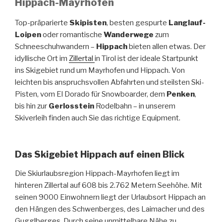
Hippach-Mayrhofen
Top-präparierte
Skipisten
, besten gespurte
Langlauf-
Loipen
oder romantische
Wanderwege
zum
Schneeschuhwandern –
Hippach
bieten allen etwas. Der
idyllische Ort im
Zillertal
in Tirol ist der ideale Startpunkt
ins Skigebiet rund um Mayrhofen und Hippach. Von
leichten bis anspruchsvollen Abfahrten und steilsten Ski-
Pisten, vom El Dorado für Snowboarder, dem
Penken
,
bis hin zur
Gerlosstein
Rodelbahn – in unserem
Skiverleih finden auch Sie das richtige Equipment.
Das Skigebiet Hippach auf einen Blick
Die Skiurlaubsregion Hippach-Mayrhofen liegt im
hinteren Zillertal auf 608 bis 2.762 Metern Seehöhe. Mit
seinen 9000 Einwohnern liegt der Urlaubsort Hippach an
den Hängen des Schwenberges, des Laimacher und des
Gugglberges. Durch seine unmittelbare Nähe zu