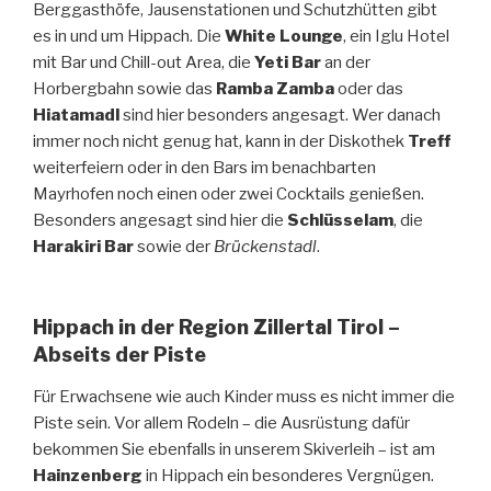
Berggasthöfe, Jausenstationen und Schutzhütten gibt
es in und um Hippach. Die
White Lounge
, ein Iglu Hotel
mit Bar und Chill-out Area, die
Yeti Bar
an der
Horbergbahn sowie das
Ramba Zamba
oder das
Hiatamadl
sind hier besonders angesagt. Wer danach
immer noch nicht genug hat, kann in der Diskothek
Treff
weiterfeiern oder in den Bars im benachbarten
Mayrhofen noch einen oder zwei Cocktails genießen.
Besonders angesagt sind hier die
Schlüsselam
, die
Harakiri Bar
sowie der
Brückenstadl
.
Hippach in der Region Zillertal Tirol –
Abseits der Piste
Für Erwachsene wie auch Kinder muss es nicht immer die
Piste sein. Vor allem Rodeln – die Ausrüstung dafür
bekommen Sie ebenfalls in unserem Skiverleih – ist am
Hainzenberg
in Hippach ein besonderes Vergnügen.