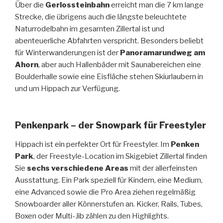
Über die
Gerlossteinbahn
erreicht man die 7 km lange
Strecke, die übrigens auch die längste beleuchtete
Naturrodelbahn im gesamten Zillertal ist und
abenteuerliche Abfahrten verspricht. Besonders beliebt
für Winterwanderungen ist der
Panoramarundweg am
Ahorn
, aber auch Hallenbäder mit Saunabereichen eine
Boulderhalle sowie eine Eisfläche stehen Skiurlaubern in
und um Hippach zur Verfügung.
Penkenpark – der Snowpark für Freestyler
Hippach ist ein perfekter Ort für Freestyler. Im
Penken
Park
, der Freestyle-Location im Skigebiet Zillertal finden
Sie
sechs verschiedene Areas
mit der allerfeinsten
Ausstattung. Ein Park speziell für Kindern, eine Medium,
eine Advanced sowie die Pro Area ziehen regelmäßig
Snowboarder aller Könnerstufen an. Kicker, Rails, Tubes,
Boxen oder Multi-Jib zählen zu den Highlights.